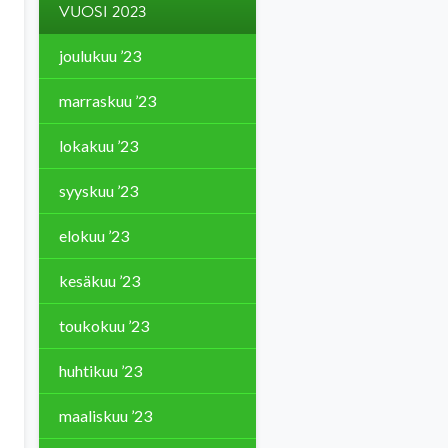
VUOSI 2023
joulukuu ’23
marraskuu ’23
lokakuu ’23
syyskuu ’23
elokuu ’23
kesäkuu ’23
toukokuu ’23
huhtikuu ’23
maaliskuu ’23