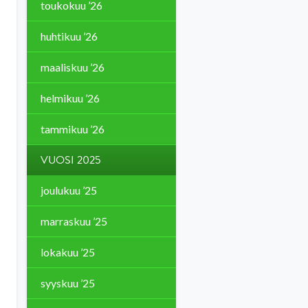
toukokuu ’26
huhtikuu ’26
maaliskuu ’26
helmikuu ’26
tammikuu ’26
VUOSI 2025
joulukuu ’25
marraskuu ’25
lokakuu ’25
syyskuu ’25