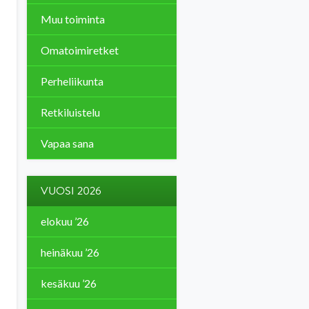
Muu toiminta
Omatoimiretket
Perheliikunta
Retkiluistelu
Vapaa sana
VUOSI 2026
elokuu ’26
heinäkuu ’26
kesäkuu ’26