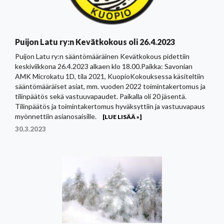
Puijon Latu ry:n Kevätkokous oli 26.4.2023
Puijon Latu ry:n sääntömääräinen Kevätkokous pidettiin
keskiviikkona 26.4.2023 alkaen klo 18.00.Paikka: Savonian
AMK Microkatu 1D, tila 2021, KuopioKokouksessa käsiteltiin
sääntömääräiset asiat, mm. vuoden 2022 toimintakertomus ja
tilinpäätös sekä vastuuvapaudet. Paikalla oli 20 jäsentä.
Tilinpäätös ja toimintakertomus hyväksyttiin ja vastuuvapaus
myönnettiin asianosaisille.
[LUE LISÄÄ »]
30.3.2023