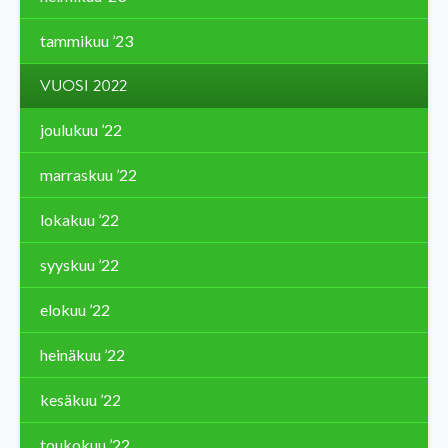
tammikuu ’23
VUOSI 2022
joulukuu ’22
marraskuu ’22
lokakuu ’22
syyskuu ’22
elokuu ’22
heinäkuu ’22
kesäkuu ’22
toukokuu ’22