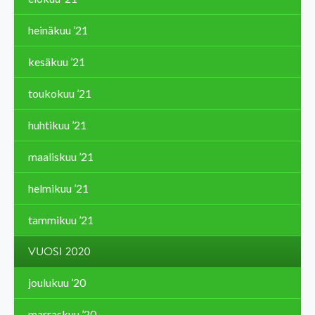
heinäkuu ’21
kesäkuu ’21
toukokuu ’21
huhtikuu ’21
maaliskuu ’21
helmikuu ’21
tammikuu ’21
VUOSI 2020
joulukuu ’20
marraskuu ’20