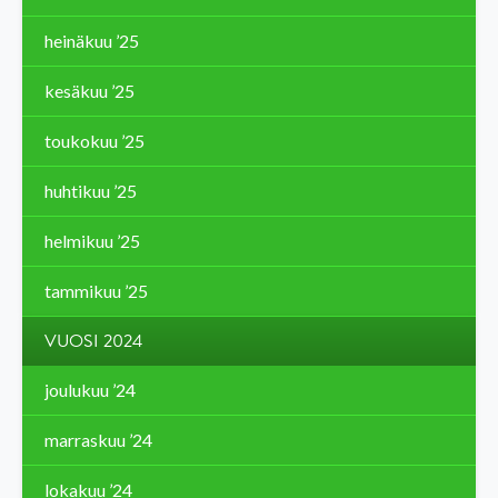
heinäkuu ’25
kesäkuu ’25
toukokuu ’25
huhtikuu ’25
helmikuu ’25
tammikuu ’25
VUOSI 2024
joulukuu ’24
marraskuu ’24
lokakuu ’24