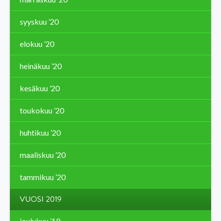
syyskuu ’20
elokuu ’20
heinäkuu ’20
kesäkuu ’20
toukokuu ’20
huhtikuu ’20
maaliskuu ’20
tammikuu ’20
VUOSI 2019
joulukuu ’19