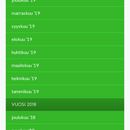
marraskuu ’19
syyskuu ’19
elokuu ’19
huhtikuu ’19
maaliskuu ’19
helmikuu ’19
tammikuu ’19
VUOSI 2018
joulukuu ’18