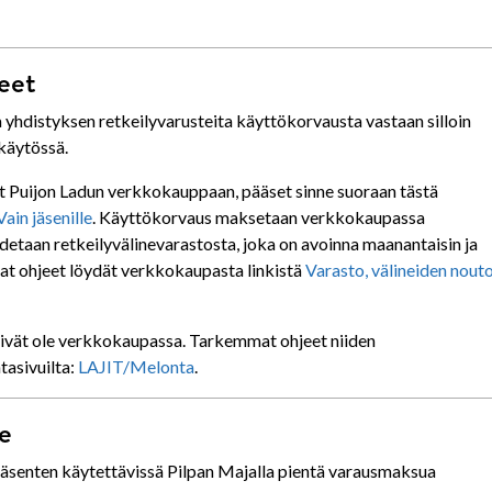
teet
a yhdistyksen retkeilyvarusteita käyttökorvausta vastaan silloin
käytössä.
nyt Puijon Ladun verkkokauppaan, pääset sinne suoraan tästä
ain jäsenille
. Käyttökorvaus maksetaan verkkokaupassa
detaan retkeilyvälinevarastosta, joka on avoinna maanantaisin ja
at ohjeet löydät verkkokaupasta linkistä
Varasto, välineiden nout
 eivät ole verkkokaupassa. Tarkemmat ohjeet niiden
tasivuilta:
LAJIT/Melonta
.
e
 jäsenten käytettävissä Pilpan Majalla pientä varausmaksua