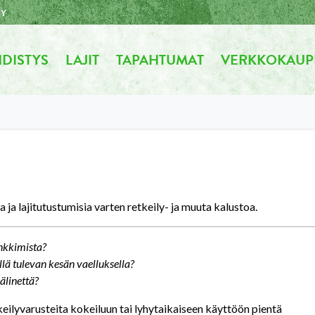
RY
DISTYS
LAJIT
TAPAHTUMAT
VERKKOKAUP
 ja lajitutustumisia varten retkeily- ja muuta kalustoa.
nkkimista?
ellä tulevan kesän vaelluksella?
älinettä?
ilyvarusteita kokeiluun tai lyhytaikaiseen käyttöön pientä