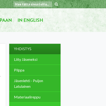
PAAN
IN ENGLISH
YHDISTYS
Liity Jäseneksi
Pilppa
Jäsenlehti - Puijon
Latulainen
Materiaalireppu