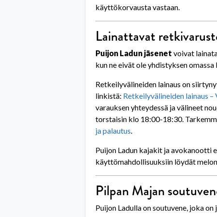
käyttökorvausta vastaan.
Lainattavat retkivarus
Puijon Ladun jäsenet
voivat lainat
kun ne eivät ole yhdistyksen omassa 
Retkeilyvälineiden lainaus on siirty
linkistä:
Retkeilyvälineiden lainaus – V
varauksen yhteydessä ja välineet nou
torstaisin klo 18:00-18:30. Tarkemm
ja palautus
.
Puijon Ladun kajakit ja avokanootti
käyttömahdollisuuksiin löydät melon
Pilpan Majan soutuven
Puijon Ladulla on soutuvene, joka on