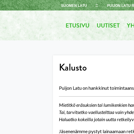
Skip
SUOMEN LATU
PUIJON LATU 
to
content
ETUSIVU
UUTISET
YH
Kalusto
Puijon Latu on hankkinut toimintaansa
Mietitkö eräsuksien tai lumikenkien ha
Tai, tarvitsetko vaellustelttaa vain yhd
Haluatko kokeilla jotain uutta retkeilyv
Jäsenenämme pystyt lainaamaan retke