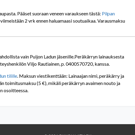
aupasta. Pääset suoraan veneen varaukseen tästä:
Pilpan
s viimeistään 2 vrk ennen haluamaasi soutuaikaa. Varausmaksu
hdollista vain Puijon Ladun jäsenille.Peräkärryn lainauksesta
teyshenkilön Viljo Rautiainen, p. 0400570720, kanssa.
un tilille
. Maksun viestikenttään: Lainaajan nimi, peräkärry ja
än toimitusmaksu (5 €), mikäli peräkärryn avaimen nouto ja
n osoitteessa.