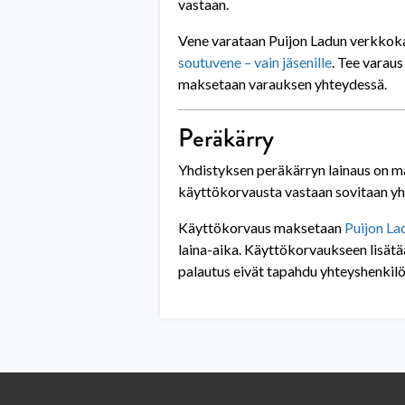
vastaan.
Vene varataan Puijon Ladun verkkok
soutuvene – vain jäsenille
. Tee varau
maksetaan varauksen yhteydessä.
Peräkärry
Yhdistyksen peräkärryn lainaus on ma
käyttökorvausta vastaan sovitaan yh
Käyttökorvaus maksetaan
Puijon Lad
laina-aika. Käyttökorvaukseen lisätä
palautus eivät tapahdu yhteyshenkilö