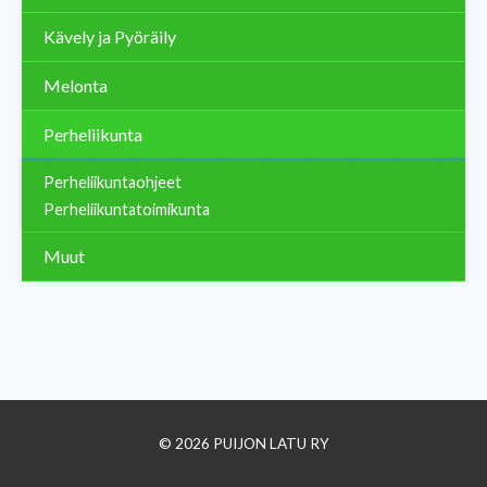
Kävely ja Pyöräily
Melonta
Perheliikunta
Perheliikuntaohjeet
Perheliikuntatoimikunta
Muut
© 2026 PUIJON LATU RY