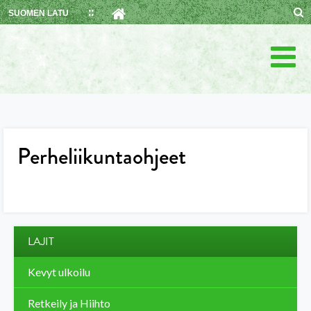
Skip
SUOMEN LATU
to
content
Perheliikuntaohjeet
LAJIT
Kevyt ulkoilu
Retkeily ja Hiihto