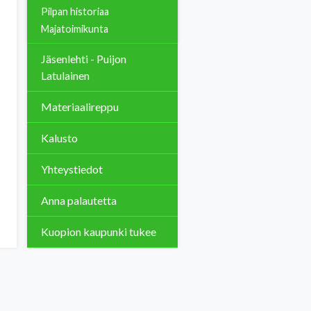
Pilpan historiaa
Majatoimikunta
Jäsenlehti - Puijon
Latulainen
Materiaalireppu
Kalusto
Yhteystiedot
Anna palautetta
Kuopion kaupunki tukee