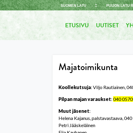
Skip
SUOMEN LATU
PUIJON LATU 
to
content
ETUSIVU
UUTISET
YH
Majatoimikunta
Koollekutsuja
: Viljo Rautiainen, 
Pilpan majan varaukset
:
040 0570 
Muut jäsenet
:
Helena Kajanus, palstavastaava, 04
Petri Jääskeläinen
Eija Kauhanen