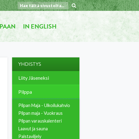
PAAN
IN ENGLISH
YHDISTYS
Liity Jäseneksi
Pilppa
Pilpan Maja - Ulkoilukahvio
Pilpan maja - Vuokraus
Pilpan varauskalenteri
Laavut ja sauna
Palstaviljely