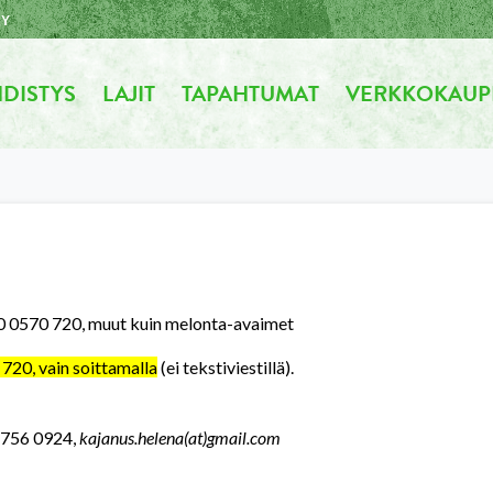
RY
DISTYS
LAJIT
TAPAHTUMAT
VERKKOKAUP
040 0570 720, muut kuin melonta-avaimet
720, vain soittamalla
(ei tekstiviestillä).
0 756 0924,
kajanus.helena(at)gmail.com