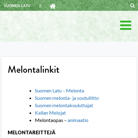
Skip
SUOMEN LATU
to
content
Melontalinkit
Suomen Latu – Melonta
Suomen melonta- ja soutuliitto
Suomen melontakouluttajat
Kallan Melojat
Melontaopas –
animaatio
MELONTAREITTEJÄ