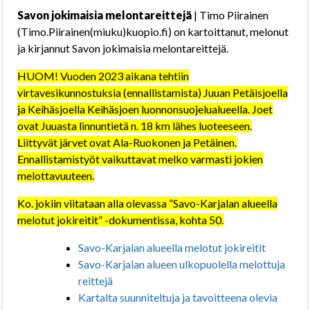
Savon jokimaisia melontareittejä
| Timo Piirainen
(Timo.Piirainen(miuku)kuopio.fi) on kartoittanut, melonut
ja kirjannut Savon jokimaisia melontareittejä.
HUOM! Vuoden 2023 aikana tehtiin
virtavesikunnostuksia (ennallistamista) Juuan Petäisjoella
ja Keihäsjoella Keihäsjoen luonnonsuojelualueella. Joet
ovat Juuasta linnuntietä n. 18 km lähes luoteeseen.
Liittyvät järvet ovat Ala-Ruokonen ja Petäinen.
Ennallistamistyöt vaikuttavat melko varmasti jokien
melottavuuteen.
Ko. jokiin viitataan alla olevassa ”Savo-Karjalan alueella
melotut jokireitit” -dokumentissa, kohta 50.
Savo-Karjalan alueella melotut jokireitit
Savo-Karjalan alueen ulkopuolella melottuja
reittejä
Kartalta suunniteltuja ja tavoitteena olevia