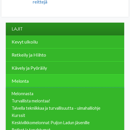
reittejä
LAJIT
Kevyt ulkoilu
Retkeily ja Hiihto
Kävely ja Pyöräily
Melonta
Melonnasta
Turvallista melontaa!
Talvella tekniikkaa ja turvallisuutta - uimahalliohje
Kurssit
Keskiviikkomelonnat Puijon Ladun jäsenille
Retket ja tapahtumat