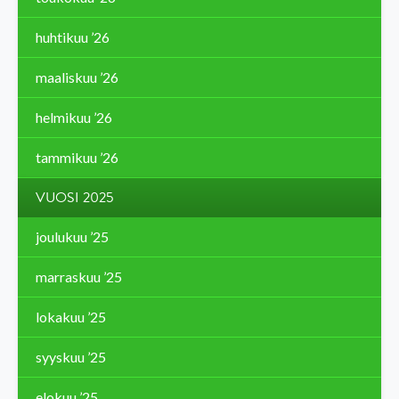
huhtikuu ’26
maaliskuu ’26
helmikuu ’26
tammikuu ’26
VUOSI 2025
joulukuu ’25
marraskuu ’25
lokakuu ’25
syyskuu ’25
elokuu ’25