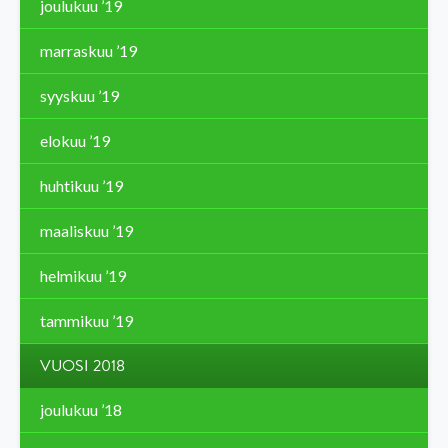
joulukuu ’19
marraskuu ’19
syyskuu ’19
elokuu ’19
huhtikuu ’19
maaliskuu ’19
helmikuu ’19
tammikuu ’19
VUOSI 2018
joulukuu ’18