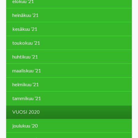
elokuu ’21
heinäkuu ’21
kesäkuu ’21
toukokuu ’21
huhtikuu ’21
maaliskuu ’21
helmikuu ’21
tammikuu ’21
VUOSI 2020
joulukuu ’20