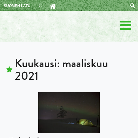
Skip
SUOMEN LATU
to
content
Kuukausi:
maaliskuu
2021