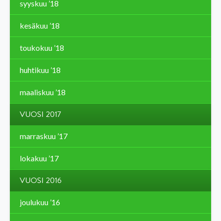
syyskuu ’18
kesäkuu ’18
toukokuu ’18
huhtikuu ’18
maaliskuu ’18
VUOSI 2017
marraskuu ’17
lokakuu ’17
VUOSI 2016
joulukuu ’16