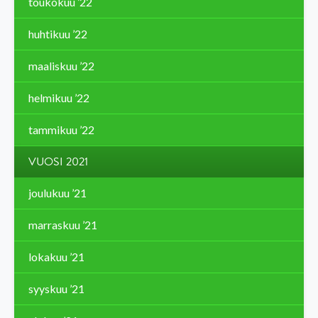
toukokuu ’22
huhtikuu ’22
maaliskuu ’22
helmikuu ’22
tammikuu ’22
VUOSI 2021
joulukuu ’21
marraskuu ’21
lokakuu ’21
syyskuu ’21