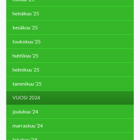
heinäkuu ’25
kesäkuu ’25
toukokuu ’25
huhtikuu ’25
helmikuu ’25
tammikuu ’25
VUOSI 2024
joulukuu ’24
marraskuu ’24
lokakuu ’24