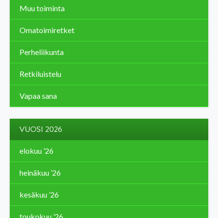
Muu toiminta
Omatoimiretket
Perheliikunta
Retkiluistelu
Vapaa sana
VUOSI 2026
elokuu ’26
heinäkuu ’26
kesäkuu ’26
toukokuu ’26