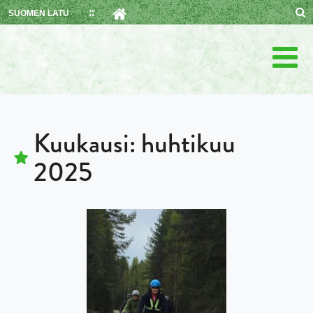
Skip
SUOMEN LATU
to
content
Kuukausi:
huhtikuu
2025