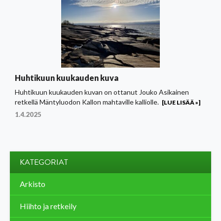
Huhtikuun kuukauden kuva
Huhtikuun kuukauden kuvan on ottanut Jouko Asikainen
retkellä Mäntyluodon Kallon mahtaville kalliolle.
[LUE LISÄÄ »]
1.4.2025
KATEGORIAT
Arkisto
Hiihto ja retkeily