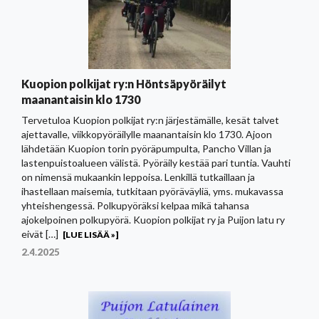
Kuopion polkijat ry:n Höntsäpyöräilyt
maanantaisin klo 1730
Tervetuloa Kuopion polkijat ry:n järjestämälle, kesät talvet
ajettavalle, viikkopyöräilylle maanantaisin klo 1730. Ajoon
lähdetään Kuopion torin pyöräpumpulta, Pancho Villan ja
lastenpuistoalueen välistä. Pyöräily kestää pari tuntia. Vauhti
on nimensä mukaankin leppoisa. Lenkillä tutkaillaan ja
ihastellaan maisemia, tutkitaan pyöräväyliä, yms. mukavassa
yhteishengessä. Polkupyöräksi kelpaa mikä tahansa
ajokelpoinen polkupyörä. Kuopion polkijat ry ja Puijon latu ry
eivät […]
[LUE LISÄÄ »]
2.4.2025