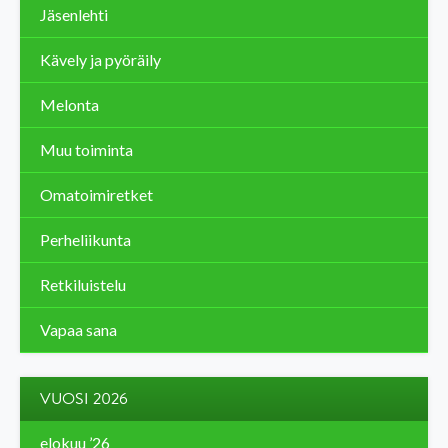
Jäsenlehti
Kävely ja pyöräily
Melonta
Muu toiminta
Omatoimiretket
Perheliikunta
Retkiluistelu
Vapaa sana
VUOSI 2026
elokuu ’26