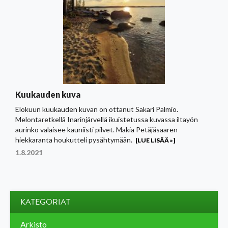
Kuukauden kuva
Elokuun kuukauden kuvan on ottanut Sakari Palmio.
Melontaretkellä Inarinjärvellä ikuistetussa kuvassa iltayön
aurinko valaisee kauniisti pilvet. Makia Petäjäsaaren
hiekkaranta houkutteli pysähtymään.
[LUE LISÄÄ »]
1.8.2021
KATEGORIAT
Arkisto