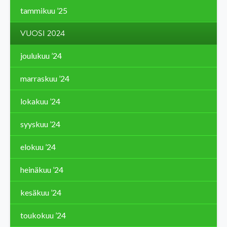
tammikuu ’25
VUOSI 2024
joulukuu ’24
marraskuu ’24
lokakuu ’24
syyskuu ’24
elokuu ’24
heinäkuu ’24
kesäkuu ’24
toukokuu ’24