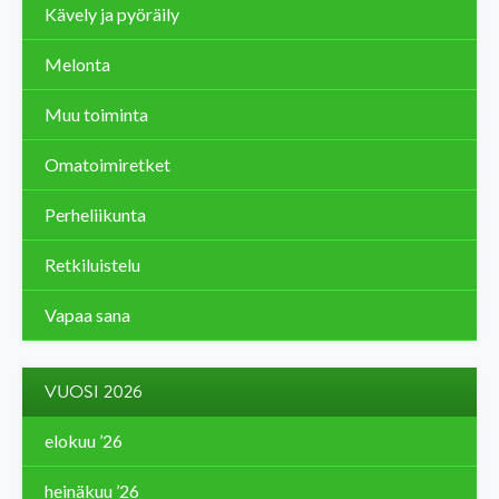
Kävely ja pyöräily
Melonta
Muu toiminta
Omatoimiretket
Perheliikunta
Retkiluistelu
Vapaa sana
VUOSI 2026
elokuu ’26
heinäkuu ’26