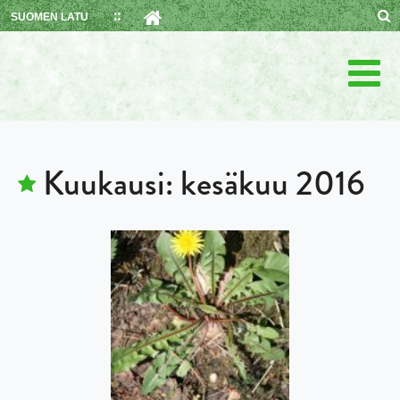
Skip
SUOMEN LATU
to
content
Kuukausi:
kesäkuu 2016