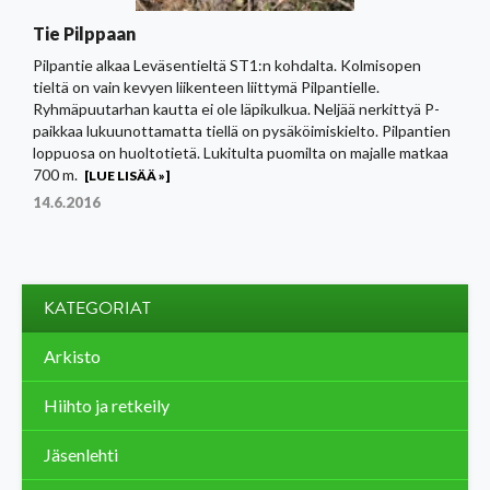
Tie Pilppaan
Pilpantie alkaa Leväsentieltä ST1:n kohdalta. Kolmisopen
tieltä on vain kevyen liikenteen liittymä Pilpantielle.
Ryhmäpuutarhan kautta ei ole läpikulkua. Neljää nerkittyä P-
paikkaa lukuunottamatta tiellä on pysäköimiskielto. Pilpantien
loppuosa on huoltotietä. Lukitulta puomilta on majalle matkaa
700 m.
[LUE LISÄÄ »]
14.6.2016
KATEGORIAT
Arkisto
Hiihto ja retkeily
Jäsenlehti