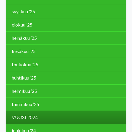
syyskuu ’25
elokuu ’25
heinäkuu ’25
kesäkuu ’25
toukokuu ’25
huhtikuu ’25
helmikuu ’25
tammikuu ’25
VUOSI 2024
joulukuu ’24