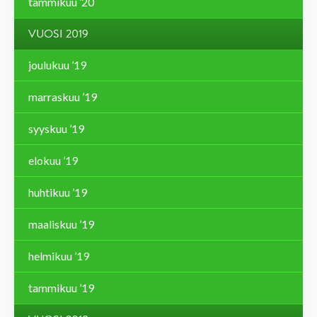
tammikuu ’20
VUOSI 2019
joulukuu ’19
marraskuu ’19
syyskuu ’19
elokuu ’19
huhtikuu ’19
maaliskuu ’19
helmikuu ’19
tammikuu ’19