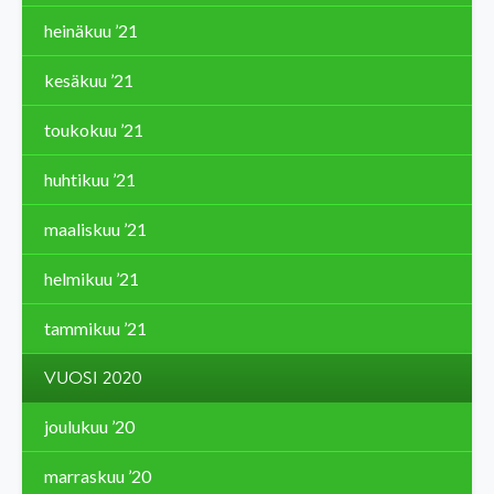
heinäkuu ’21
kesäkuu ’21
toukokuu ’21
huhtikuu ’21
maaliskuu ’21
helmikuu ’21
tammikuu ’21
VUOSI 2020
joulukuu ’20
marraskuu ’20