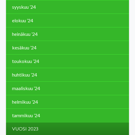
syyskuu ’24
elokuu ’24
heinäkuu ’24
kesäkuu ’24
toukokuu ’24
huhtikuu ’24
maaliskuu ’24
helmikuu ’24
tammikuu ’24
VUOSI 2023