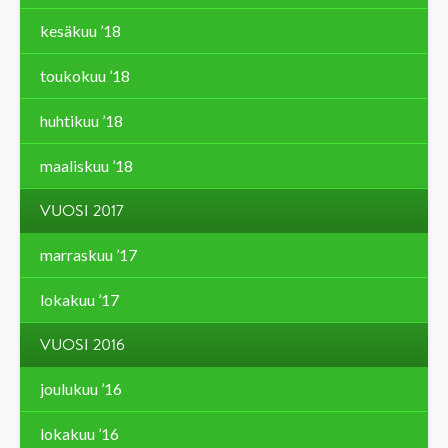
kesäkuu ’18
toukokuu ’18
huhtikuu ’18
maaliskuu ’18
VUOSI 2017
marraskuu ’17
lokakuu ’17
VUOSI 2016
joulukuu ’16
lokakuu ’16