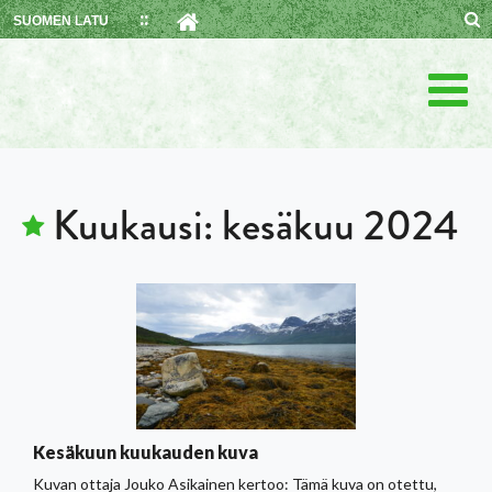
Skip
SUOMEN LATU
to
content
Kuukausi:
kesäkuu 2024
Kesäkuun kuukauden kuva
Kuvan ottaja Jouko Asikainen kertoo: Tämä kuva on otettu,