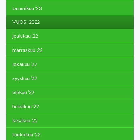
tammikuu ’23
VUOSI 2022
joulukuu ’22
marraskuu ’22
lokakuu ’22
syyskuu ’22
elokuu ’22
heinäkuu ’22
kesäkuu ’22
toukokuu ’22