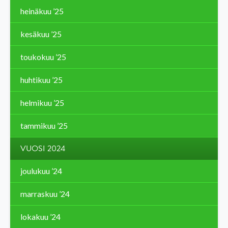
heinäkuu ’25
kesäkuu ’25
toukokuu ’25
huhtikuu ’25
helmikuu ’25
tammikuu ’25
VUOSI 2024
joulukuu ’24
marraskuu ’24
lokakuu ’24