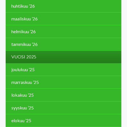
huhtikuu ’26
maaliskuu ’26
helmikuu ’26
tammikuu ’26
VUOSI 2025
joulukuu ’25
marraskuu ’25
lokakuu ’25
syyskuu ’25
elokuu ’25