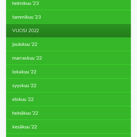
helmikuu ’23
tammikuu ’23
VUOSI 2022
joulukuu ’22
marraskuu ’22
lokakuu ’22
syyskuu ’22
elokuu ’22
heinäkuu ’22
kesäkuu ’22