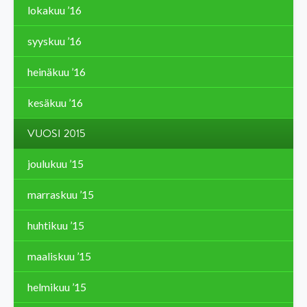
lokakuu ’16
syyskuu ’16
heinäkuu ’16
kesäkuu ’16
VUOSI 2015
joulukuu ’15
marraskuu ’15
huhtikuu ’15
maaliskuu ’15
helmikuu ’15