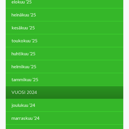
elokuu ’25
heinäkuu ’25
kesäkuu ’25
toukokuu ’25
huhtikuu ’25
helmikuu ’25
tammikuu ’25
VUOSI 2024
joulukuu ’24
marraskuu ’24