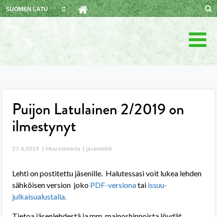
Skip
SUOMEN LATU
to
content
Puijon Latulainen 2/2019 on
ilmestynyt
27.4.2019
Muu toiminta
jäsenlehti
Lehti on postitettu jäsenille. Halutessasi voit lukea lehden
sähköisen version joko
PDF-versiona
tai
issuu-
julkaisualustalla.
Tietoa jäsenlehdestä ja mm. mainoshinnoista löydät