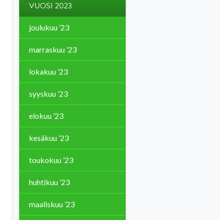
VUOSI 2023
joulukuu ’23
marraskuu ’23
lokakuu ’23
syyskuu ’23
elokuu ’23
kesäkuu ’23
toukokuu ’23
huhtikuu ’23
maaliskuu ’23