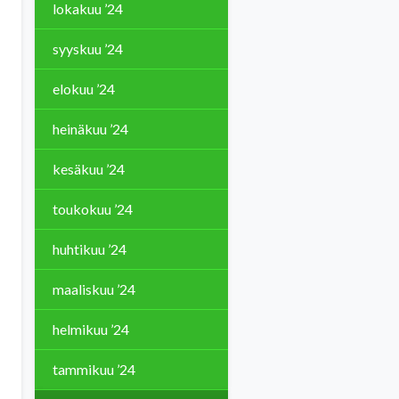
lokakuu ’24
syyskuu ’24
elokuu ’24
heinäkuu ’24
kesäkuu ’24
toukokuu ’24
huhtikuu ’24
maaliskuu ’24
helmikuu ’24
tammikuu ’24