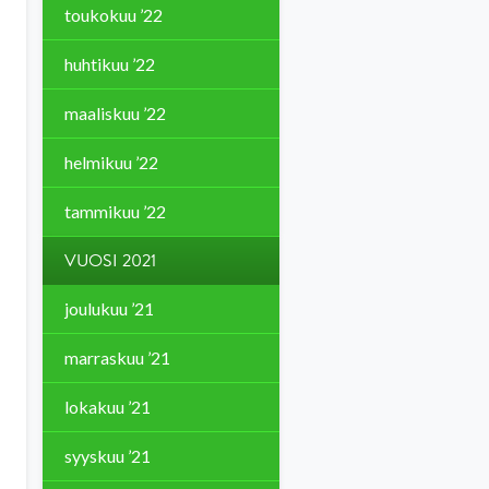
toukokuu ’22
huhtikuu ’22
maaliskuu ’22
helmikuu ’22
tammikuu ’22
VUOSI 2021
joulukuu ’21
marraskuu ’21
lokakuu ’21
syyskuu ’21