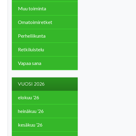
Muu toiminta
Omatoimiretket
Perheliikunta
Retkiluistelu
Vapaa sana
VUOSI 2026
elokuu ’26
heinäkuu ’26
kesäkuu ’26