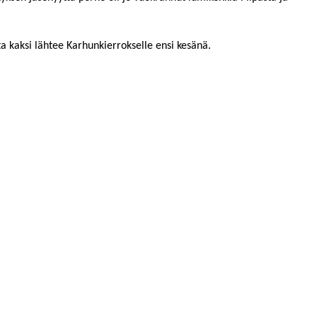
ta kaksi lähtee Karhunkierrokselle ensi kesänä.