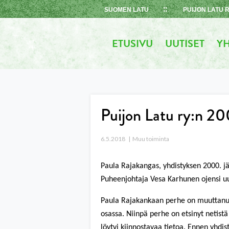
Skip
SUOMEN LATU
PUIJON LATU 
to
content
ETUSIVU
UUTISET
YH
Puijon Latu ry:n 200
6.5.2018
Muu toiminta
Paula Rajakangas, yhdistyksen 2000. jäs
Puheenjohtaja Vesa Karhunen ojensi uud
Paula Rajakankaan perhe on muuttanut 
osassa. Niinpä perhe on etsinyt netistä
löytyi kiinnostavaa tietoa. Ennen yhdis