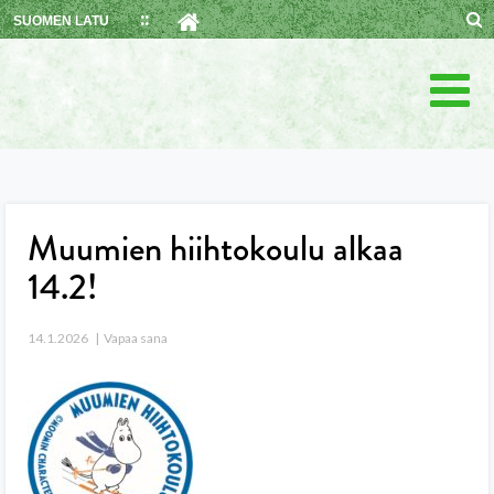
Skip
SUOMEN LATU
to
content
Muumien hiihtokoulu alkaa
14.2!
14.1.2026
Vapaa sana