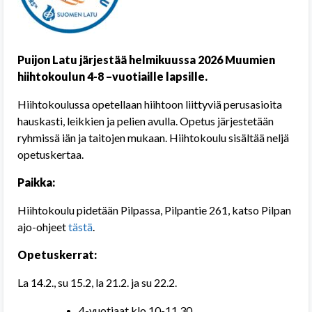
Puijon Latu järjestää helmikuussa 2026 Muumien
hiihtokoulun 4-8 –vuotiaille lapsille.
Hiihtokoulussa opetellaan hiihtoon liittyviä perusasioita
hauskasti, leikkien ja pelien avulla. Opetus järjestetään
ryhmissä iän ja taitojen mukaan. Hiihtokoulu sisältää neljä
opetuskertaa.
Paikka:
Hiihtokoulu pidetään Pilpassa, Pilpantie 261, katso Pilpan
ajo-ohjeet
tästä
.
Opetuskerrat:
La 14.2., su 15.2, la 21.2. ja su 22.2.
4-vuotiaat klo 10-11.30