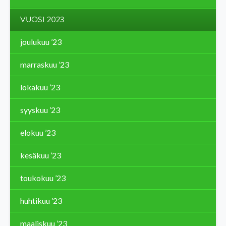
VUOSI 2023
joulukuu ’23
marraskuu ’23
lokakuu ’23
syyskuu ’23
elokuu ’23
kesäkuu ’23
toukokuu ’23
huhtikuu ’23
maaliskuu ’23