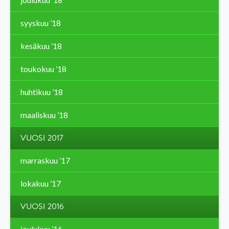
syyskuu ’18
kesäkuu ’18
toukokuu ’18
huhtikuu ’18
maaliskuu ’18
VUOSI 2017
marraskuu ’17
lokakuu ’17
VUOSI 2016
joulukuu ’16