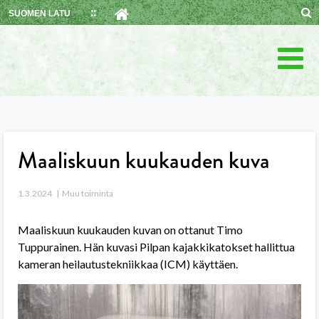
Skip
SUOMEN LATU
to
content
Maaliskuun kuukauden kuva
1.3.2024
Muu toiminta
Maaliskuun kuukauden kuvan on ottanut Timo
Tuppurainen. Hän kuvasi Pilpan kajakkikatokset hallittua
kameran heilautustekniikkaa (ICM) käyttäen.