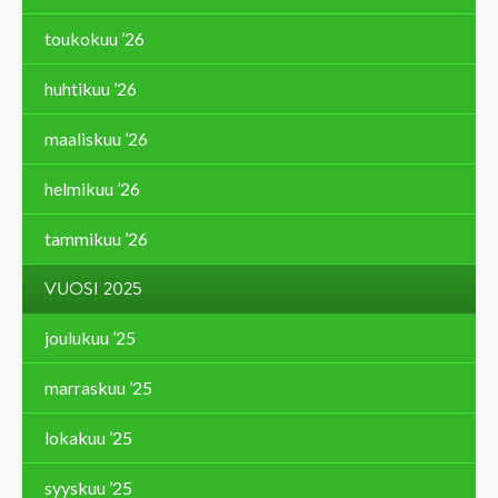
toukokuu ’26
huhtikuu ’26
maaliskuu ’26
helmikuu ’26
tammikuu ’26
VUOSI 2025
joulukuu ’25
marraskuu ’25
lokakuu ’25
syyskuu ’25