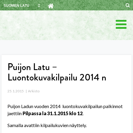
Skip
SUOMEN LATU
to
content
Puijon Latu –
Luontokuvakilpailu 2014 n
25.1.2015
Arkisto
Puijon Ladun vuoden 2014 luontokuvakilpailun palkinnot
jaettiin
Pilpassa la 31.1.2015 klo 12
.
Samalla avattiin kilpailukuvien näyttely.