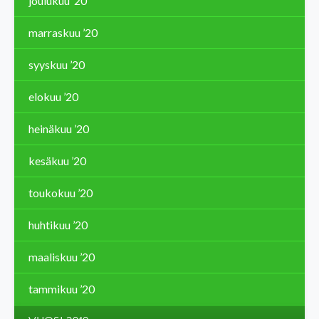
joulukuu ’20
marraskuu ’20
syyskuu ’20
elokuu ’20
heinäkuu ’20
kesäkuu ’20
toukokuu ’20
huhtikuu ’20
maaliskuu ’20
tammikuu ’20