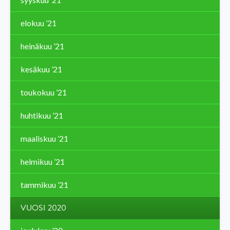
elokuu ’21
heinäkuu ’21
kesäkuu ’21
toukokuu ’21
huhtikuu ’21
maaliskuu ’21
helmikuu ’21
tammikuu ’21
VUOSI 2020