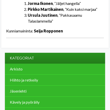
Jorma Ikonen
, ”Jäljet hangella”
Pirkko Martikainen
, ”Kuin kaksi marjaa”
Ursula Juutinen
, ”Pakkasaamu
Talaslammella”
Kunniamaininta:
Seija Ropponen
KATEGORIAT
Arkisto
Hiihto ja retkeily
Jäsenlehti
Kävely ja pyöräily