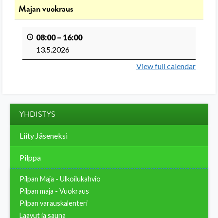
Majan vuokraus
08:00
–
16:00
13.5.2026
View full calendar
YHDISTYS
Liity Jäseneksi
Pilppa
Pilpan Maja - Ulkoilukahvio
Pilpan maja - Vuokraus
Pilpan varauskalenteri
Laavut ja sauna