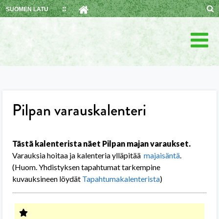
Skip
SUOMEN LATU
to
content
Pilpan varauskalenteri
Tästä kalenterista näet Pilpan majan varaukset.
Varauksia hoitaa ja kalenteria ylläpitää
majaisäntä
.
(Huom. Yhdistyksen tapahtumat tarkempine
kuvauksineen löydät
Tapahtumakalenterista
)