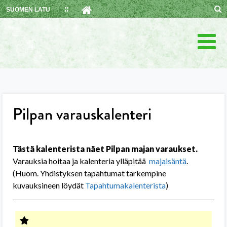
Skip
SUOMEN LATU
to
content
Pilpan varauskalenteri
Tästä kalenterista näet Pilpan majan varaukset.
Varauksia hoitaa ja kalenteria ylläpitää
majaisäntä
.
(Huom. Yhdistyksen tapahtumat tarkempine
kuvauksineen löydät
Tapahtumakalenterista
)