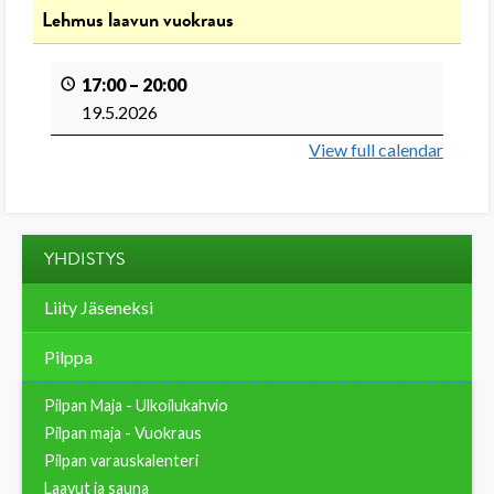
Lehmus laavun vuokraus
17:00
–
20:00
19.5.2026
View full calendar
YHDISTYS
Liity Jäseneksi
Pilppa
Pilpan Maja - Ulkoilukahvio
Pilpan maja - Vuokraus
Pilpan varauskalenteri
Laavut ja sauna