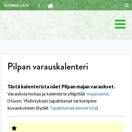
Skip
SUOMEN LATU
to
content
Pilpan varauskalenteri
Tästä kalenterista näet Pilpan majan varaukset.
Varauksia hoitaa ja kalenteria ylläpitää
majaisäntä
.
(Huom. Yhdistyksen tapahtumat tarkempine
kuvauksineen löydät
Tapahtumakalenterista
)