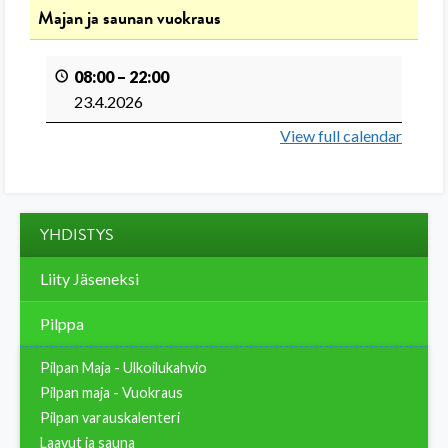
Majan ja saunan vuokraus
08:00
–
22:00
23.4.2026
View full calendar
YHDISTYS
Liity Jäseneksi
Pilppa
Pilpan Maja - Ulkoilukahvio
Pilpan maja - Vuokraus
Pilpan varauskalenteri
Laavut ja sauna