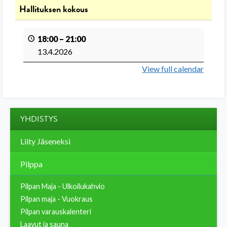
Hallituksen kokous
18:00
–
21:00
13.4.2026
View full calendar
YHDISTYS
Liity Jäseneksi
Pilppa
Pilpan Maja - Ulkoilukahvio
Pilpan maja - Vuokraus
Pilpan varauskalenteri
Laavut ja sauna