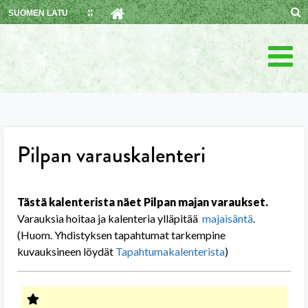
Skip
SUOMEN LATU
to
content
Pilpan varauskalenteri
Tästä kalenterista näet Pilpan majan varaukset.
Varauksia hoitaa ja kalenteria ylläpitää
majaisäntä
.
(Huom. Yhdistyksen tapahtumat tarkempine
kuvauksineen löydät
Tapahtumakalenterista
)