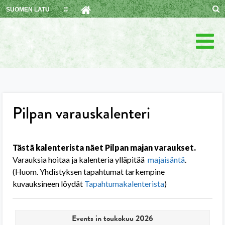
Skip
SUOMEN LATU
to
content
Pilpan varauskalenteri
Tästä kalenterista näet Pilpan majan varaukset.
Varauksia hoitaa ja kalenteria ylläpitää
majaisäntä
.
(Huom. Yhdistyksen tapahtumat tarkempine
kuvauksineen löydät
Tapahtumakalenterista
)
Events in toukokuu 2026