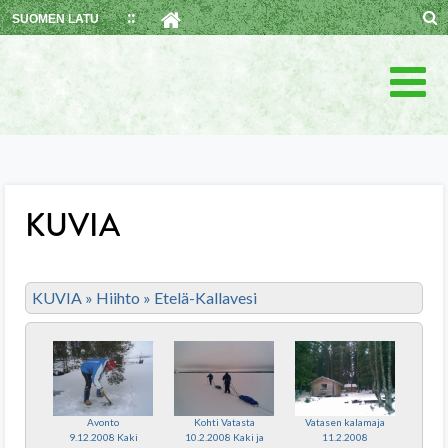
Skip
SUOMEN LATU
to
content
KUVIA
KUVIA
»
Hiihto
»
Etelä-Kallavesi
Avonto
Kohti Vatasta
Vatasen kalamaja
9.12.2008 Kaki
10.2.2008 Kaki ja
11.2.2008