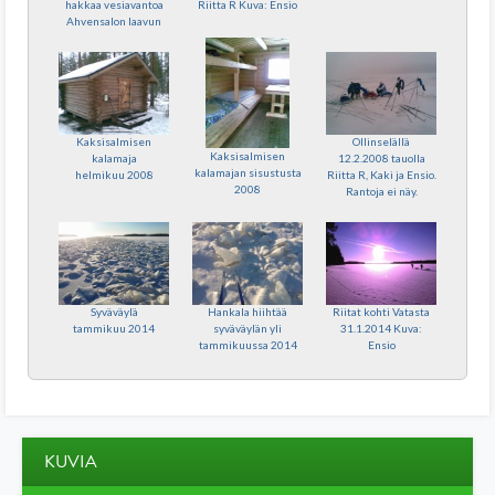
hakkaa vesiavantoa
Riitta R Kuva: Ensio
Ahvensalon laavun
edustalla.
Kaksisalmisen
Ollinselällä
Kaksisalmisen
kalamaja
12.2.2008 tauolla
kalamajan sisustusta
helmikuu 2008
Riitta R, Kaki ja Ensio.
2008
Rantoja ei näy.
Syväväylä
Hankala hiihtää
Riitat kohti Vatasta
tammikuu 2014
syväväylän yli
31.1.2014 Kuva:
tammikuussa 2014
Ensio
KUVIA