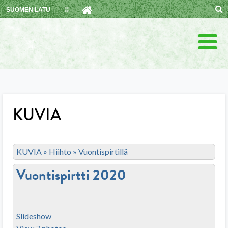
Skip
SUOMEN LATU
to
content
KUVIA
KUVIA
»
Hiihto
»
Vuontispirtillä
Vuontispirtti 2020
Slideshow