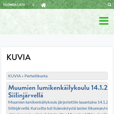
Skip
SUOMEN LATU
to
content
KUVIA
KUVIA
»
Perheliikunta
Muumien lumikenkäilykoulu 14.1.20
Siilinjärvellä
Muumien lumikenkäilykoulu järjestettiin lauantaina 14.1.201
Siilinjärvellä. Kurssilta tuli lisäevästystä lasten liikunnan/retke