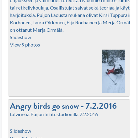
ohjaukseen ja valmiudet toteuttaa Muumien hiihto-, lumikenk
tai retkeilykouluja. Osallistujat saivat sekä teoriaa ja käytän
harjoituksia. Puijon Ladusta mukana olivat Kirsi Tuppurainen,
Korhonen, Laura Okkonen, Eija Rouhainen ja Merja Örmälä. 
on ottanut Merja Örmälä.
Slideshow
View 9 photos
Angry birds go snow - 7.2.2016
talvirieha Puijon hiihtostadionilla 7.2.2016
Slideshow