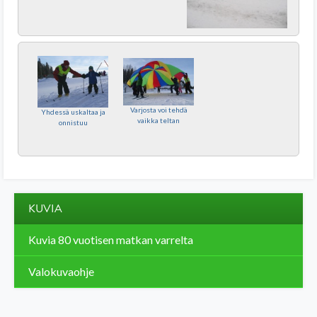
Varjosta voi tehdä
Yhdessä uskaltaa ja
vaikka teltan
onnistuu
KUVIA
Kuvia 80 vuotisen matkan varrelta
Valokuvaohje